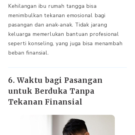
Kehilangan ibu rumah tangga bisa
menimbulkan tekanan emosional bagi
pasangan dan anak-anak. Tidak jarang
keluarga memerlukan bantuan profesional
seperti konseling, yang juga bisa menambah
beban finansial.
6. Waktu bagi Pasangan
untuk Berduka Tanpa
Tekanan Finansial