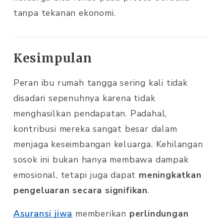
tanpa tekanan ekonomi.
Kesimpulan
Peran ibu rumah tangga sering kali tidak
disadari sepenuhnya karena tidak
menghasilkan pendapatan. Padahal,
kontribusi mereka sangat besar dalam
menjaga keseimbangan keluarga. Kehilangan
sosok ini bukan hanya membawa dampak
emosional, tetapi juga dapat
meningkatkan
pengeluaran secara signifikan
.
Asuransi jiwa
memberikan
perlindungan