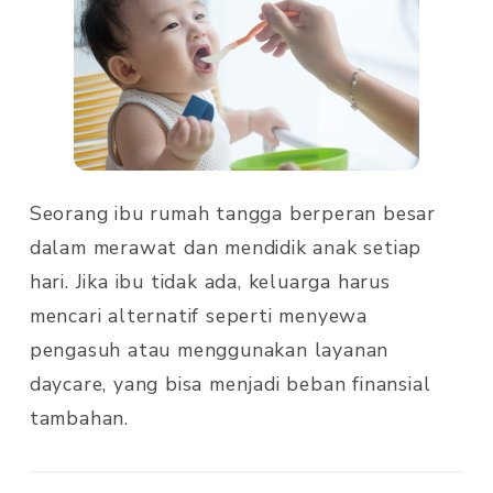
Seorang ibu rumah tangga berperan besar
dalam merawat dan mendidik anak setiap
hari. Jika ibu tidak ada, keluarga harus
mencari alternatif seperti menyewa
pengasuh atau menggunakan layanan
daycare, yang bisa menjadi beban finansial
tambahan.