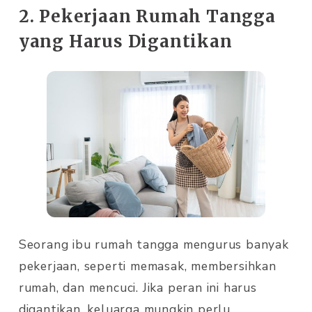
2. Pekerjaan Rumah Tangga
yang Harus Digantikan
Seorang ibu rumah tangga mengurus banyak
pekerjaan, seperti memasak, membersihkan
rumah, dan mencuci. Jika peran ini harus
digantikan, keluarga mungkin perlu