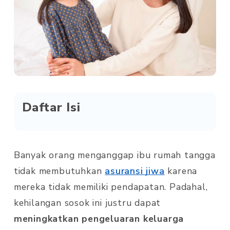
Daftar Isi
Banyak orang menganggap ibu rumah tangga
tidak membutuhkan
asuransi jiwa
karena
mereka tidak memiliki pendapatan. Padahal,
kehilangan sosok ini justru dapat
meningkatkan pengeluaran keluarga