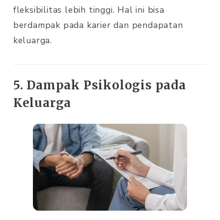
fleksibilitas lebih tinggi. Hal ini bisa
berdampak pada karier dan pendapatan
keluarga.
5. Dampak Psikologis pada
Keluarga