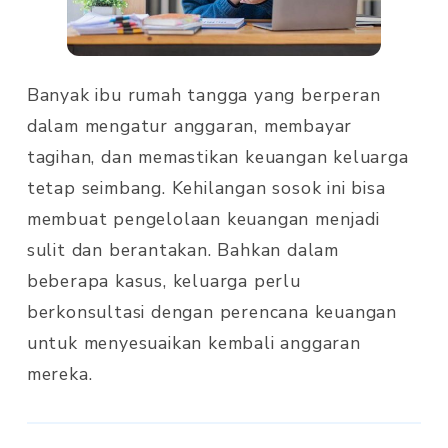
Banyak ibu rumah tangga yang berperan
dalam mengatur anggaran, membayar
tagihan, dan memastikan keuangan keluarga
tetap seimbang. Kehilangan sosok ini bisa
membuat pengelolaan keuangan menjadi
sulit dan berantakan. Bahkan dalam
beberapa kasus, keluarga perlu
berkonsultasi dengan perencana keuangan
untuk menyesuaikan kembali anggaran
mereka.