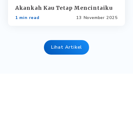
Akankah Kau Tetap Mencintaiku
1 min read
13 November 2025
Lihat Artikel