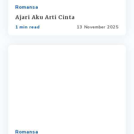
Romansa
Ajari Aku Arti Cinta
1 min read
13 November 2025
Romansa