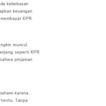
Anda kebebasan
ajiban keuangan
h membayar KPR.
mungkin muncul
panjang, seperti KPR
n bahwa pinjaman
pahami karena
rtentu. Tanpa