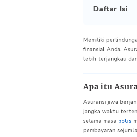
Daftar Isi
Memiliki perlindun
finansial Anda. Asu
lebih terjangkau da
Apa itu Asur
Asuransi jiwa berja
jangka waktu terten
selama masa
polis
m
pembayaran sejuml