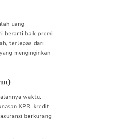
mlah uang
 berarti baik premi
h, terlepas dari
a yang menginginkan
rm)
jalannya waktu,
unasan KPR, kredit
 asuransi berkurang