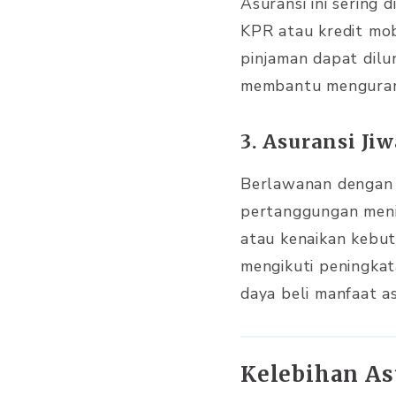
Asuransi ini sering 
KPR atau kredit mob
pinjaman dapat dilun
membantu mengurang
3. Asuransi J
Berlawanan dengan a
pertanggungan menin
atau kenaikan kebut
mengikuti peningkata
daya beli manfaat a
Kelebihan As