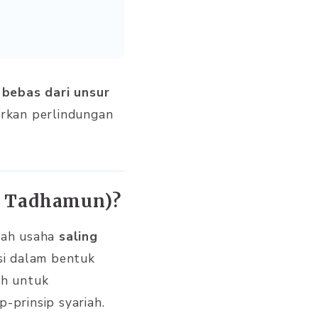
 bebas dari unsur
arkan perlindungan
au Tadhamun)?
alah usaha
saling
si dalam bentuk
ah untuk
-prinsip syariah.