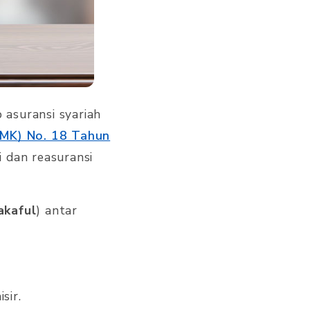
p asuransi syariah
PMK) No. 18 Tahun
i dan reasuransi
akaful
) antar
sir.