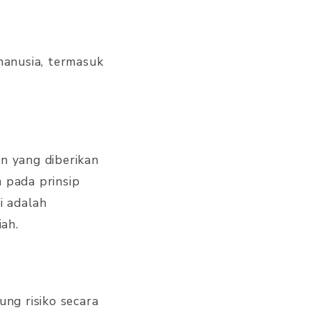
manusia, termasuk
n yang diberikan
 pada prinsip
i adalah
ah.
ng risiko secara