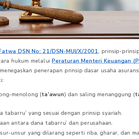
Fatwa DSN No: 21/DSN-MUI/X/2001
, prinsip-prinsi
ecara hukum melalui
Peraturan Menteri Keuangan (
i menegaskan penerapan prinsip dasar usaha asurans
i:
ong-menolong (
ta’awun
) dan saling menanggung (
t
 tabarru’ yang sesuai dengan prinsip syariah.
aan antara dana tabarru’ dan perusahaan.
ur-unsur yang dilarang seperti riba, gharar, dan mai