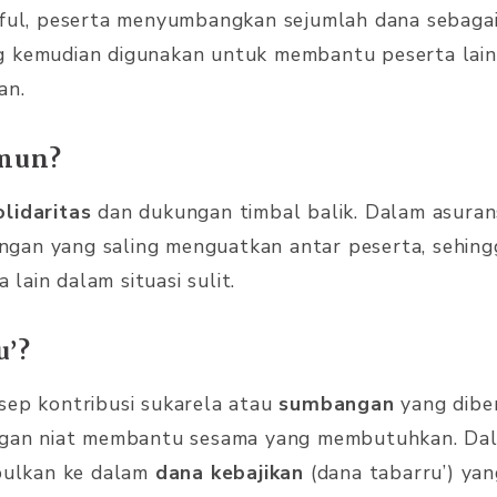
kaful, peserta menyumbangkan sejumlah dana sebaga
g kemudian digunakan untuk membantu peserta lai
an.
amun?
olidaritas
dan dukungan timbal balik. Dalam asuran
gan yang saling menguatkan antar peserta, sehing
lain dalam situasi sulit.
u’?
sep kontribusi sukarela atau
sumbangan
yang diber
ngan niat membantu sesama yang membutuhkan. Dala
mpulkan ke dalam
dana kebajikan
(dana tabarru’) yan