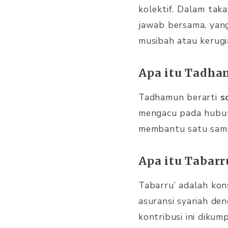
kolektif. Dalam ta
jawab bersama, yan
musibah atau kerugi
Apa itu Tadh
Tadhamun berarti
s
mengacu pada hubun
membantu satu sama 
Apa itu Tabarr
Tabarru’ adalah kon
asuransi syariah de
kontribusi ini diku