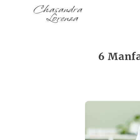
Chasandra
Lorenza
6 Manfa