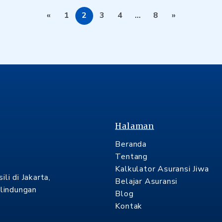
«
1
2
3
4
…
8
»
Halaman
Beranda
Tentang
Kalkulator Asuransi Jiwa
li di Jakarta,
Belajar Asuransi
lindungan
Blog
Kontak